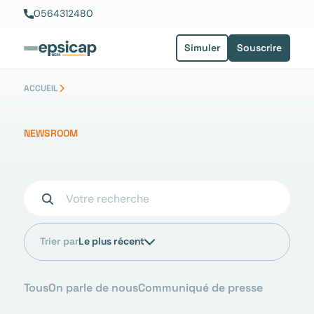
Aller
0564312480
au
contenu
Simuler
Souscrire
ACCUEIL
NEWSROOM
Trier par
Le plus récent
Tous
On parle de nous
Communiqué de presse