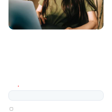
Restez toujours informés avec
la newsletter Epsicap REIM !
Recevez des informations en avant-première sur la
société de gestion Epsicap REIM et sa gamme de
SCPI complémentaires, ses dernières acquisitions
et l’actualité du marché immobilier.