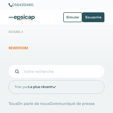
Aller
0564312480
au
contenu
Simuler
Souscrire
ACCUEIL
NEWSROOM
Trier par
Le plus récent
Tous
On parle de nous
Communiqué de presse